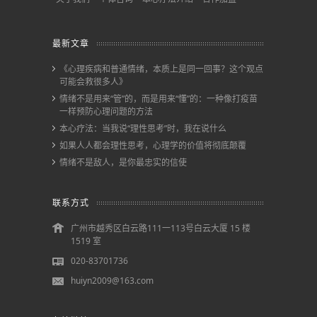
最新文章
《心理疾病和普通情绪，本质上是同一回事？这个观点
可能会救很多人》
情绪不是用来“管”的，而是用来“懂”的：一种像打疫苗
一样预防心理问题的方法
本心疗法：当我说“理性思考”时，我在说什么
如果人人都会理性思考，心理学的价值将彻底颠覆
情绪不是敌人，是你最忠实的信使
联系方式
广州市越秀区白云路111一113号白云大厦 15 楼
1519 室
020-83701736
huiyn2009@163.com