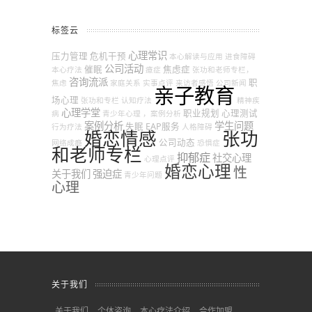
标签云
心理常识
压力管理
危机干预
本心解读与应用
进食障碍
公司活动
催眠
焦虑症
本心疗法
癔症
张功和老师专栏，
咨询流派
职
焦虑
家庭关系
实事点评
来访者感悟
公司新闻
亲子教育
场心理
张功和专栏
认知疗法
精神疾
心理学堂
职业规划
心理测试
病
青少年心理
，案例分析
案例分析
学生问题
失眠
EAP服务
行为疗法
人格障碍
婚恋情感
张功
公司动态
网络成瘾
恐惧症
和老师专栏
抑郁症
社交心理
心理点评
婚恋心理
性
关于我们
强迫症
青少年问题
心理
关于我们
关于我们
个体咨询
本心疗法介绍
合作加盟