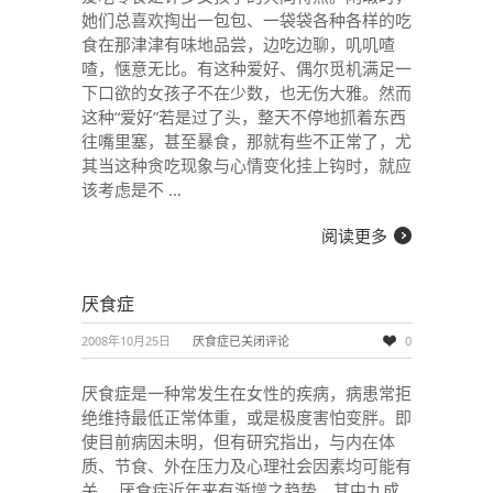
她们总喜欢掏出一包包、一袋袋各种各样的吃
食在那津津有味地品尝，边吃边聊，叽叽喳
喳，惬意无比。有这种爱好、偶尔觅机满足一
下口欲的女孩子不在少数，也无伤大雅。然而
这种“爱好”若是过了头，整天不停地抓着东西
往嘴里塞，甚至暴食，那就有些不正常了，尤
其当这种贪吃现象与心情变化挂上钩时，就应
该考虑是不 …
阅读更多
厌食症
2008年10月25日
厌食症
已关闭评论
0
厌食症是一种常发生在女性的疾病，病患常拒
绝维持最低正常体重，或是极度害怕变胖。即
使目前病因未明，但有研究指出，与内在体
质、节食、外在压力及心理社会因素均可能有
关。 厌食症近年来有渐增之趋势，其中九成