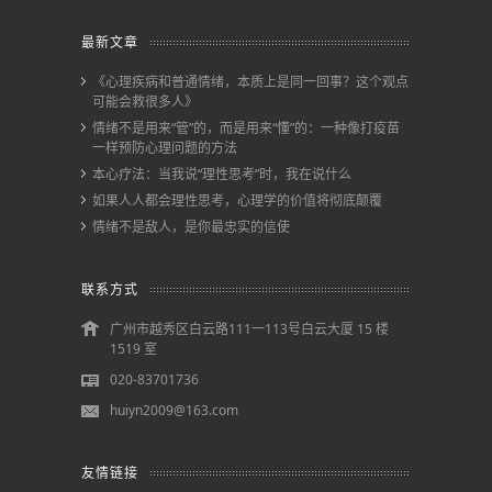
最新文章
《心理疾病和普通情绪，本质上是同一回事？这个观点
可能会救很多人》
情绪不是用来“管”的，而是用来“懂”的：一种像打疫苗
一样预防心理问题的方法
本心疗法：当我说“理性思考”时，我在说什么
如果人人都会理性思考，心理学的价值将彻底颠覆
情绪不是敌人，是你最忠实的信使
联系方式
广州市越秀区白云路111一113号白云大厦 15 楼
1519 室
020-83701736
huiyn2009@163.com
友情链接