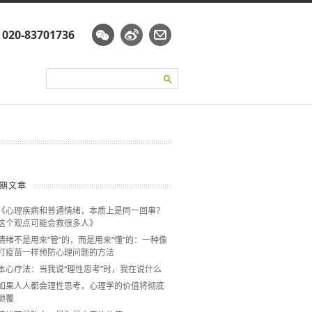
☏
020-83701736
期文章
《心理疾病和普通情绪，本质上是同一回事？
这个观点可能会救很多人》
情绪不是用来“管”的，而是用来“懂”的：一种像
打疫苗一样预防心理问题的方法
本心疗法：当我说“理性思考”时，我在说什么
如果人人都会理性思考，心理学的价值将彻底
颠覆