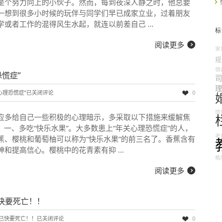
是个努力向上的小伙子。然而，每到夜深人静之时，他总要
一想到很多小时候的玩伴与同学们早已成家立业，过着朋友
学或者工作的混得风生水起，就连以前差自己 …
标
阅读更多
家
规
惧
慌症”
司
理
心理恐慌症”
已关闭评论
0
感
应多给自己一些积极的心理暗示，多采取以下措施来缓解焦
一、多吃“快乐水果”。大多数患上“年关心理恐慌症”的人，
老
蕉、樱桃和葡萄柚可以称为“快乐水果”的前三名了。香蕉含有
神和提高信心。樱桃中的花青素有抑 …
格
阅读更多
快要死亡！！
己快要死亡！！
已关闭评论
0