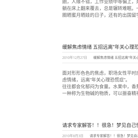
朗，人缘不错，工作业绩中等偏上，
躺在床上翻来覆去，总是辗转难眠。
圈晒蜜月晒娃的日子，还有的出国留
缓解焦虑情绪 五招远离“年关心理恐
2010年12月27日
缓解焦虑情绪 五招远离“年关
面对形形色色的焦虑，职场女性平时
虑情绪，远离“年关心理恐慌症”。 
往往都会化郁闷为食量。水果中，香
一种称为生物碱的物质，可以振奋精
请求专家解答！！很急！梦见自己
2010年8月3日
请求专家解答！！很急！梦见自