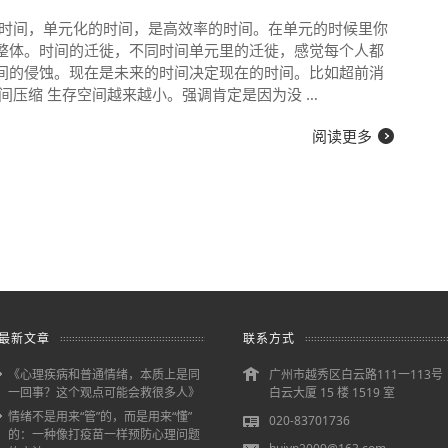
的时间，单元化的时间，是高效率的时间。在单元的时候里你
整体。时间的迁徙，不同时间单元里的迁徙，感觉每个人都
间的侵蚀。现在是未来的时间决定现在的时间。比如超前消
间压缩 生存空间越来越小。强调肯定是因为没 …
阅读更多
最新文章
联系方式
《心理疾病和普通情绪，本质上是同
广州市越秀区白云路111一113号
一回事？这个观点可能会救很多人》
白云大厦 15 楼 1519 室
情绪不是用来“管”的，而是用来“懂”
020-83701736
的：一种像打疫苗一样预防心理问题