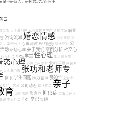
情绪不是敌人，是你最忠实的信使
签云
职业
庭关系
青少年问题
本心解读与应用
认知疗法
婚恋情感
咨询流派
划
公司新闻
恐
公
心理测试
EAP服务
症
，案例分析
进食障碍
活动
关于我们
案例分析
社交心
职场心理
性心理
心理学堂
行为疗法
张功和专栏
婚恋心理
危机干预
心理点评
癔症
来访者
张功和老师专
悟
青少年心理
栏
学生问题
强迫症
催眠
压力管理
张功和
亲子
公司动态
师专栏，焦虑
精神疾病
教育
抑郁症
焦虑症
网络成瘾
实事点评
人
心理常识
失眠
障碍
本心疗法