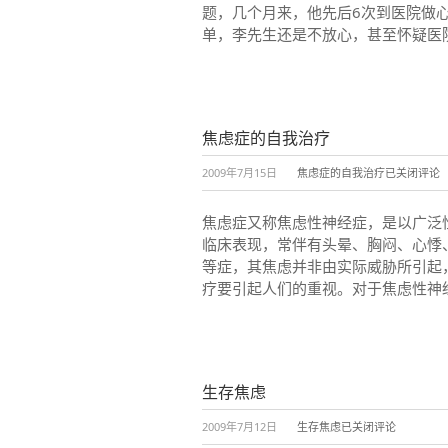
题，几个月来，他先后6次到医院做
单，李先生还是不放心，甚至怀疑医院
焦虑症的自我治疗
2009年7月15日
焦虑症的自我治疗
已关闭评论
焦虑症又称焦虑性神经症，是以广泛性
临床表现，常伴有头晕、胸闷、心悸
等症，其焦虑并非由实际威胁所引起
疗要引起人们的重视。对于焦虑性神
生存焦虑
2009年7月12日
生存焦虑
已关闭评论