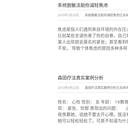
系统脱敏法助你减轻焦虑
2010年5月20日
系统脱敏法助你减轻焦虑
已关
焦虑是指人们遇到来自环境的外在压
比如某些言语伤害了你的自尊，自己
某人出现就会莫名的紧张；甚至看到
不安。 导致个体焦虑的原因多种多样
森田疗法真实案例分析
2010年4月22日
森田疗法真实案例分析
已关闭
姓名： 心怡 性别： 女 年龄： 18
现： 紧张、忧郁 表现出的问题： 
很羡慕她，说她不要太开心噢，既没
她可以轻松轻松了。可是不知道为什么