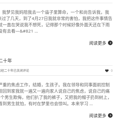
15，我梦见我妈陪我去一个庙子里算命，一个和尚告诉我，我
来过了几天，到了4月27日我就非常的害怕，我把这件事情告
就一直在哭说我不想死，记得那个时候好像外面天还在下雨
去看—&#821 …
阅读更多
二十年
已经二十年
已关闭评论
0
严重的焦虑工作，结婚，生孩子。我在领导和同事面前控制
但回到家我就一遍又一遍向家人说自己的焦虑，说自己的痛
被两个男生欺侮，他们扒了我的裤子，又把我的帽子扔到树上，
看到男生就怕，有时在梦里也会惊叫。本来学习 …
阅读更多