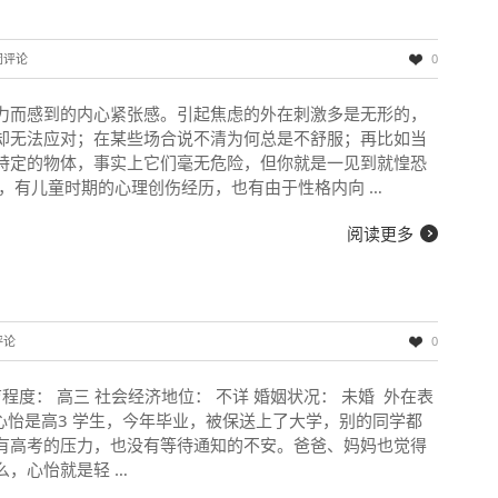
闭评论
0
力而感到的内心紧张感。引起焦虑的外在刺激多是无形的，
却无法应对；在某些场合说不清为何总是不舒服；再比如当
特定的物体，事实上它们毫无危险，但你就是一见到就惶恐
，有儿童时期的心理创伤经历，也有由于性格内向 …
阅读更多
评论
0
教育程度： 高三 社会经济地位： 不详 婚姻状况： 未婚 外在表
心怡是高3 学生，今年毕业，被保送上了大学，别的同学都
有高考的压力，也没有等待通知的不安。爸爸、妈妈也觉得
，心怡就是轻 …