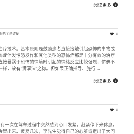
阅读更多
碍
已关闭评论
0
治疗技术。基本原则是鼓励患者直接接触引起恐怖的事物或
怖症伴发惊恐发作和其他类型的恐怖症都是十分有效的治疗
直接暴露于恐怖的情境时引起的情绪反应比较强烈，仿佛不
样，故有“满灌法”之称。但如果正确指导、施行 …
阅读更多
0
生，有一次在驾车过程中突然感到心口发紧，赶紧停下来休息。
会冒出来。反复几次，李先生觉得自己的心脏肯定出了大问