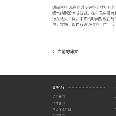
时间紧张 现在的时间是条分缕析化
经常感到没有成就感。在单元中没有
像在救火一样。未来的时间对现在时
费，按揭。现在就必须努力工作。 空
⇐
之前的博文
关于我们
关于我们
个体咨询
本心疗法介绍
合作加盟