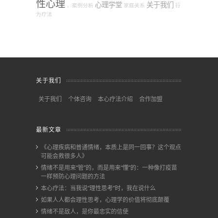
性心理
心理学堂
关于我们
，案例分析
家庭关系
行
为疗法
关于我们
关于我们
个体咨询
本心疗法介绍
合作加盟
最新文章
《心理疾病和普通情绪，本质上是同一回事？这个观点
可能会救很多人》
情绪不是用来“管”的，而是用来“懂”的：一种像打疫苗
一样预防心理问题的方法
本心疗法：当我说“理性思考”时，我在说什么
如果人人都会理性思考，心理学的价值将彻底颠覆
情绪不是敌人，是你最忠实的信使