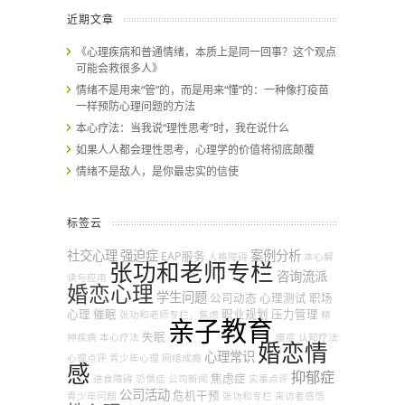
近期文章
《心理疾病和普通情绪，本质上是同一回事？这个观点
可能会救很多人》
情绪不是用来“管”的，而是用来“懂”的：一种像打疫苗
一样预防心理问题的方法
本心疗法：当我说“理性思考”时，我在说什么
如果人人都会理性思考，心理学的价值将彻底颠覆
情绪不是敌人，是你最忠实的信使
标签云
社交心理
强迫症
案例分析
EAP服务
人格障碍
本心解
张功和老师专栏
咨询流派
读与应用
婚恋心理
学生问题
公司动态
心理测试
职场
心理
催眠
职业规划
压力管理
张功和老师专栏，焦虑
精
亲子教育
失眠
神疾病
本心疗法
癔症
认知疗法
婚恋情
心理常识
心理点评
青少年心理
网络成瘾
感
抑郁症
焦虑症
进食障碍
恐惧症
公司新闻
实事点评
公司活动
危机干预
青少年问题
张功和专栏
来访者感悟