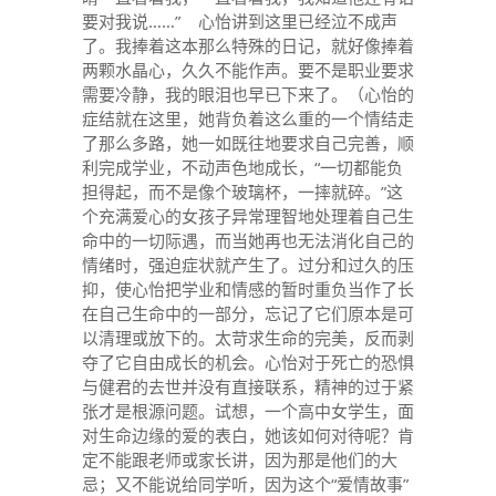
要对我说……” 心怡讲到这里已经泣不成声
了。我捧着这本那么特殊的日记，就好像捧着
两颗水晶心，久久不能作声。要不是职业要求
需要冷静，我的眼泪也早已下来了。（心怡的
症结就在这里，她背负着这么重的一个情结走
了那么多路，她一如既往地要求自己完善，顺
利完成学业，不动声色地成长，“一切都能负
担得起，而不是像个玻璃杯，一摔就碎。”这
个充满爱心的女孩子异常理智地处理着自己生
命中的一切际遇，而当她再也无法消化自己的
情绪时，强迫症状就产生了。过分和过久的压
抑，使心怡把学业和情感的暂时重负当作了长
在自己生命中的一部分，忘记了它们原本是可
以清理或放下的。太苛求生命的完美，反而剥
夺了它自由成长的机会。心怡对于死亡的恐惧
与健君的去世并没有直接联系，精神的过于紧
张才是根源问题。试想，一个高中女学生，面
对生命边缘的爱的表白，她该如何对待呢？肯
定不能跟老师或家长讲，因为那是他们的大
忌；又不能说给同学听，因为这个“爱情故事”