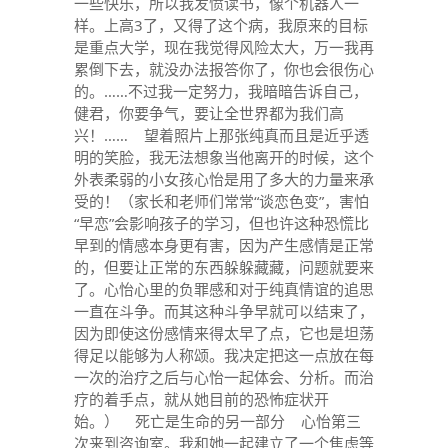
一些快乐，所以我发愤读书，像个机器人一
样。上高3了，又得了这个病，我原来的目标
是重点大学，现在我觉得风险太大，万一我再
累倒下去，就没办法报答你了，你也会很伤心
的。……不过我一定努力，我暗暗告诉自己，
健君，你要争气，要让全世界都为我们高
兴！…… 望着照片上那张纯真而且是近乎透
明的笑脸，我无法想象当他离开的时候，这个
外表柔弱的小女孩心怡是用了多大的力量来承
受的！（家长和老师们常常“谈恋色变”，害怕
“早恋”会影响孩子的学习，但也许这种恐慌比
早到的情感本身更有害，因为产生感情是正常
的，但要让正常的东西躲躲藏藏，问题就要来
了。心怡心里的负罪感和对于纯真情谊的追思
一直在斗争。而其这种斗争早就可以结束了，
因为即使这份感情来得太早了点，它也是坦荡
得足以能够为人称颂。我决定把这一点放在每
一次的治疗之后与心怡一起体会、分析。而治
疗的着手点，就从她目前的恐怖症状开
始。） 死亡是生命的另一部分 心怡第三
次来到咨询室。我和她一起建立了一个焦虑等