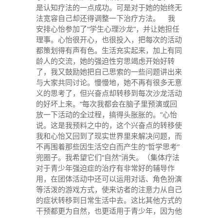
是认知疗法的一点成功。可是对于她的始终无
法宽容自己却还得调整一下治疗方法。 我
安排心怡参加了“学生心理沙龙”，并让她担任
理事。心怡很开心，也很投入，把每次的活动
都策划得有声有色。生活充实起来，加上有同
龄人的交流，她的强迫性穷思竭虑开始好转
了，我又鼓励她把自己思索的一些问题讲出来
与大家共同讨论。慢慢地，她不再有很多无意
义的思考了，但兴奋点却转移到每次沙龙活动
的好坏上来。“每次我都会在脑子里预演或回
放一下活动的全过程，搞得头胀胀的。”心怡
说。这是我预料之中的，这个兴奋点的转移使
我和心怡又回到了现实世界里来解决问题，而
不再围着那些因生活空白而产生的“哲学思考”
兜圈子。我希望它们“自然”消失。（集体疗法
对于青少年强迫症的治疗有非常好的辅导作
用，在团体活动中还可以运用对话、角色扮演
等活泼的游戏方式，使来访者的注意力从自己
的症状转移到日常生活中去。这比其他方式的
干预都更为自然，也更适用于青少年，因为他