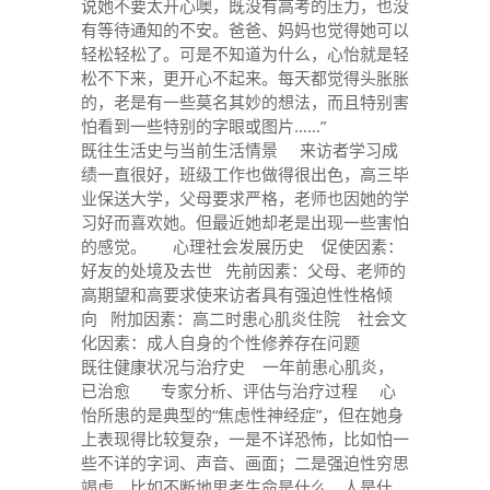
说她不要太开心噢，既没有高考的压力，也没
有等待通知的不安。爸爸、妈妈也觉得她可以
轻松轻松了。可是不知道为什么，心怡就是轻
松不下来，更开心不起来。每天都觉得头胀胀
的，老是有一些莫名其妙的想法，而且特别害
怕看到一些特别的字眼或图片……”
既往生活史与当前生活情景 来访者学习成
绩一直很好，班级工作也做得很出色，高三毕
业保送大学，父母要求严格，老师也因她的学
习好而喜欢她。但最近她却老是出现一些害怕
的感觉。 心理社会发展历史 促使因素：
好友的处境及去世 先前因素：父母、老师的
高期望和高要求使来访者具有强迫性性格倾
向 附加因素：高二时患心肌炎住院 社会文
化因素：成人自身的个性修养存在问题
既往健康状况与治疗史 一年前患心肌炎，
已治愈 专家分析、评估与治疗过程 心
怡所患的是典型的“焦虑性神经症”，但在她身
上表现得比较复杂，一是不详恐怖，比如怕一
些不详的字词、声音、画面；二是强迫性穷思
竭虑，比如不断地思考生命是什么，人是什