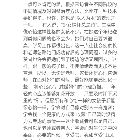
一点可以肯定的是，根据来访者在不同阶段的
不同情况及时调整治疗方法，比死守一种技术
要好得多。也许，这也是“以人为本”的表现之
一吧。 有人说：“少女情怀总是诗”。生活中
像心怡这样性格的女孩不少，在她这个年纪碰
到类似问题的也不会少，她们对自己要求很
高，学习工作都很出色，这一点往往会使家长
和老师忽略她们成功背后的心理问题，过多的
赞誉也许会把她们到了嘴边的话又堵回去。这
样，跟一般的孩子比，不良情绪反而更加不易
宣泄。所以，无论是老师、家长还是心理咨询
师，在面对她们的时候，最好能够更感性化一
些，“将心比心”，减缓她们的心理负担。 年
轻的心应该能够如花开放——只要及时卸下沉
重的“情”。但愿所有和心怡一样的女孩子都能
像心怡一样，学会对自己像对别人一样宽容；
学会找一个健康的方式来“收藏”自己暂时没精
力去考虑的事情——这个收藏者可以是自己，
也可以是老师或者亲人；学会面对生命之中的
柔弱，必要的时候，享受它，犹如享受“山风