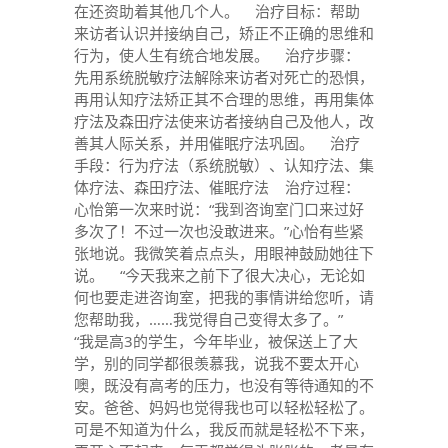
在还资助着其他几个人。 治疗目标：帮助
来访者认识并接纳自己，矫正不正确的思维和
行为，使人生有统合地发展。 治疗步骤：
先用系统脱敏疗法解除来访者对死亡的恐惧，
再用认知疗法矫正其不合理的思维，再用集体
疗法及森田疗法使来访者接纳自己及他人，改
善其人际关系，并用催眠疗法巩固。 治疗
手段：行为疗法（系统脱敏）、认知疗法、集
体疗法、森田疗法、催眠疗法 治疗过程：
心怡第一次来时说：“我到咨询室门口来过好
多次了！不过一次也没敢进来。”心怡有些紧
张地说。我微笑着点点头，用眼神鼓励她往下
说。 “今天我来之前下了很大决心，无论如
何也要走进咨询室，把我的事情讲给您听，请
您帮助我，……我觉得自己变得太多了。”
“我是高3的学生，今年毕业，被保送上了大
学，别的同学都很羡慕我，说我不要太开心
噢，既没有高考的压力，也没有等待通知的不
安。爸爸、妈妈也觉得我也可以轻松轻松了。
可是不知道为什么，我反而就是轻松不下来，