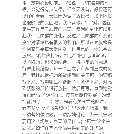
本，放到心怡眼前。心怡说：“以前看到的时
候，会觉得有点头晕，但今天没有，好像还可
以仔细看看。大概因为做了放松操，加上环境
也很舒服的原因吧，我不紧张。” “对，这就
是生理作用于心理的表现。情绪的变化可以引
起我们肌肉群的变化，反过来肌肉群的有意识
变化对情绪也有很大的影响。所以这套放松操
你回家后要每天做两次，让自己的肌体先学会
放松。”我趁热打铁，给心怡增加心理常识，
以争取她更积极的配合。 接下来的放松进
行得比较缓慢，每一个层次都有两到三次的反
复。我让心怡把她所能想到的关于死亡的词都
写下来，写到哪里不舒服了，就停下来，对感
到紧张的部位进行放松，然后再写，直到她觉
得已经“无所谓”为止。接着是朗读罗赛宁的诗
“当我死了……”；然后是看有关死亡的图片，
看齐豫MTV《飞鸟和鱼》里的死亡场景。我
一边帮她做脱敏，一边跟她讨论，为什么导演
要用这些场景，表现的是什么；“死亡”这个主
题又是如何在艺术作品中得到美的升华的。