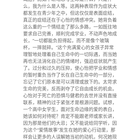
么，我为什么是人等。这两种表现作为症状大
都发生在青少年之中，但这仅仅是表面症结，
真正的症结还在于心怡的情感冲突。她背负着
这么重的一个情结走了那么多路，一如既往地
要求自己完善，顺利完成学业，不动声色地成
长，“一切都能负担得起，而不是像个玻璃
杯，一摔就碎。”这个充满爱心的女孩子异常
理智地处理着自己生命中的一切际遇，而当她
再也无法消化自己的情绪时，强迫症状就产生
了。过分和过久的压抑，使心怡把学业和情感
的暂时重负当作了长在自己生命中的一部分，
忘记了它们原本是可以清理或放下的。太苛求
生命的完美，反而剥夺了它自由成长的机会。
心怡对于死亡的恐惧与健君的去世并没有直接
联系，精神的过于紧张才是根源问题。试想，
一个高中女学生，面对生命边缘的爱的表白，
她该如何对待呢？肯定不能跟老师或家长讲，
因为那是他们的大忌；又不能说给同学听，因
为这个“爱情故事”发生在她的爱心行动里，那
样会让更多的人误解她当初的动机，何况她现