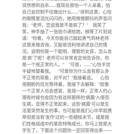
突然想到自杀……我现在很怕一个人呆着，怕
自己会控制不住做出什么……”讲到这里，心怡
的眼睛里泪光闪闪的，她用微微颤抖的声音问
我：“老师，您说我是不是疯了？” 我笑了
笑，伸手抽了一张纸巾递给她，稍等了片刻说
道：“你看，今天你能自己鼓起勇气到林老师
这里来做咨询，又能很流利地讲述自己的情
况，说明你是一个聪明、理智的女孩，怎么会
是‘疯’了呢？老师可以非常肯定地告诉你，你
是一个很正常的人。” “可是，……”心怡半信
半疑地望着我。 “可是你为什么会有那么多
不正常的现象，对不对？”我接着说。 心怡
用期盼的目光等待着，我接下去解释：“就像
一个正常人也会感冒、发烧一样，正常人的心
理有时候也会因为有这样那样的‘病菌’入侵而
生病，显得不正常起来，这些‘病菌’可以是生
活里突然发生的事，也可能是我们心中早就携
带但是没有‘发作’过的一些细枝末节，或是我
们性格组成中的某些特殊成分。你马上就是大
学生了，下面这个问题你一定回答得出来——