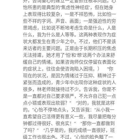
外，咨询重心的建立一定要抓住根本问题。心
怡所患的是典型的‘焦虑性神经症’，但在她身
上表现得比较复杂，一是不祥恐怖，比如怕一
些不祥的字词、声音、画面；一是强迫性的穷
思竭虑，比如说不断地考虑生命是什么，人是
什么，我为什么是人等等。这两种表现作为症
状大都发生在青少年之中。不过，他们不是该
来访者的主要问题。正是由于长期积压的焦虑
无法排遣，她才用了‘怕’和‘想’这两个办法来舒
缓自己的情绪。如果咨询师仅仅停留在表面化
的症状上，往往会使咨询陷入困境。） “你
现在的状况，是因为情绪过于压抑、精神过于
紧张而造成的，青少年中出现你这种症状的人
很多，林老师就接待过不少。告诉我，你是不
是一直都对自己要求很严，不允许自己犯一点
点小错或表现出软弱？” “对的，我就是这样
的。”心怡不停地点头，又告诉我：“从小我一
直希望自己活得更有意义一些，我尽量把每分
钟都过得很好、很充实！” “那你一直都做到
了吗？” “几乎是的，我的成绩一直很好，班
级工作也很出色。不过，”心怡的脸色黯了一