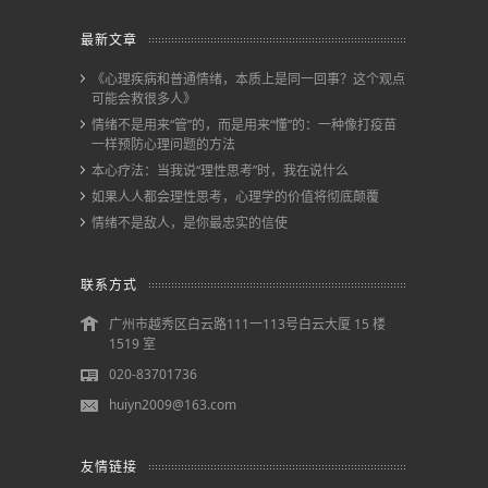
最新文章
《心理疾病和普通情绪，本质上是同一回事？这个观点
可能会救很多人》
情绪不是用来“管”的，而是用来“懂”的：一种像打疫苗
一样预防心理问题的方法
本心疗法：当我说“理性思考”时，我在说什么
如果人人都会理性思考，心理学的价值将彻底颠覆
情绪不是敌人，是你最忠实的信使
联系方式
广州市越秀区白云路111一113号白云大厦 15 楼
1519 室
020-83701736
huiyn2009@163.com
友情链接