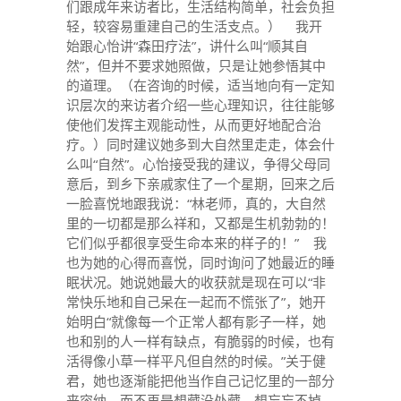
们跟成年来访者比，生活结构简单，社会负担
轻，较容易重建自己的生活支点。） 我开
始跟心怡讲“森田疗法”，讲什么叫“顺其自
然”，但并不要求她照做，只是让她参悟其中
的道理。（在咨询的时候，适当地向有一定知
识层次的来访者介绍一些心理知识，往往能够
使他们发挥主观能动性，从而更好地配合治
疗。）同时建议她多到大自然里走走，体会什
么叫“自然”。心怡接受我的建议，争得父母同
意后，到乡下亲戚家住了一个星期，回来之后
一脸喜悦地跟我说：“林老师，真的，大自然
里的一切都是那么祥和，又都是生机勃勃的！
它们似乎都很享受生命本来的样子的！” 我
也为她的心得而喜悦，同时询问了她最近的睡
眠状况。她说她最大的收获就是现在可以“非
常快乐地和自己呆在一起而不慌张了”，她开
始明白“就像每一个正常人都有影子一样，她
也和别的人一样有缺点，有脆弱的时候，也有
活得像小草一样平凡但自然的时候。”关于健
君，她也逐渐能把他当作自己记忆里的一部分
来容纳，而不再是想藏没处藏，想忘忘不掉