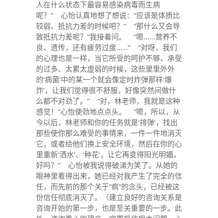
人在什么状态下最容易感染病毒而生病
呢？” 心怡认真地想了想说：“应该是体质比
较弱、抵抗力差的时候吧？” “那什么又会导
致抵抗力差呢？”我接着问。 “嗯……营养不
良、遗传，还有疲劳过度……” “对呀，我们
的心理也是一样，当它所受的呵护不够、承受
的过多、太累太虚弱的时候，这些里里外外
的‘病菌’中的某一个就会像定时炸弹那样‘爆
炸’，让我们觉得很不舒服，好像突然间做什
么都不对劲了。” “对，林老师，我就是这种
感觉！”心怡使劲地点点头。 “嗯，所以，从
今以后，林老师和你的任务就是‘排弹’，找出
那些使你那么难受的事情来，一件一件地消灭
它，或者给他们换上安全环境，然后在你的心
里重新‘洒水’、‘种花’，让它再变得阳光明媚，
好吗？” 心怡被我说得破涕为笑了。从她的
眼神里看得出来，她已经对我产生了完全的信
任，而先前的那个关于“疯”的念头，已经被这
份信任彻底消灭了。（建立良好的咨询关系是
咨询开始的第一步，也是至关重要的一步。此