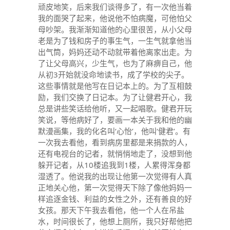
顽皮地笑，后来我们谈得多了，有一次他当着
我的面哭了起来，他说他不怕病魔，可他怕父
母吵架。我渐渐知道他的心里很苦，从小父母
老是为了钱和房子的事生气，一生气就拿他当
出气筒，妈妈还动不动就带着他离家出走。为
了让父母高兴，少生气，也为了麻痹自己，他
从初3开始就没命地读书，成了学校的尖子。
这些事情就是他写在日记本上的。为了互相鼓
励，我们交换了日记本。为了让健君开心，我
总是讲些笑话给他听，又一起唱歌。健君开玩
笑说，等他病好了，要画一本关于我和他的幽
默漫画集，我的化名叫‘心怡’，他叫‘健君’。有
一次我去看他，看到病房里都是来捐款的人，
还有电视台的记者，就悄悄地走了，没想到他
躲开记者，从10楼追我到1楼，人累得浑身都
湿透了。他说我的出现让他第一次觉得有人真
正地关心他，第一次觉得天下除了像他妈妈一
样追逐金钱、利益的女性之外，还有善良的好
女孩。那天下午我去看他，他一个人在吊盐
水，时间很长了，他想上厕所，我只好帮他把