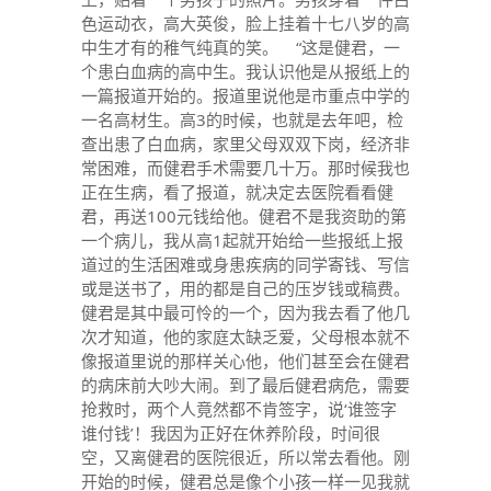
色运动衣，高大英俊，脸上挂着十七八岁的高
中生才有的稚气纯真的笑。 “这是健君，一
个患白血病的高中生。我认识他是从报纸上的
一篇报道开始的。报道里说他是市重点中学的
一名高材生。高3的时候，也就是去年吧，检
查出患了白血病，家里父母双双下岗，经济非
常困难，而健君手术需要几十万。那时候我也
正在生病，看了报道，就决定去医院看看健
君，再送100元钱给他。健君不是我资助的第
一个病儿，我从高1起就开始给一些报纸上报
道过的生活困难或身患疾病的同学寄钱、写信
或是送书了，用的都是自己的压岁钱或稿费。
健君是其中最可怜的一个，因为我去看了他几
次才知道，他的家庭太缺乏爱，父母根本就不
像报道里说的那样关心他，他们甚至会在健君
的病床前大吵大闹。到了最后健君病危，需要
抢救时，两个人竟然都不肯签字，说‘谁签字
谁付钱’！我因为正好在休养阶段，时间很
空，又离健君的医院很近，所以常去看他。刚
开始的时候，健君总是像个小孩一样一见我就