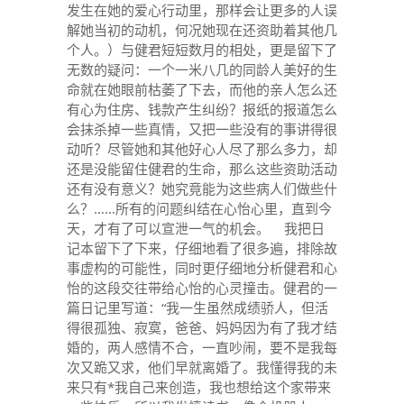
发生在她的爱心行动里，那样会让更多的人误
解她当初的动机，何况她现在还资助着其他几
个人。）与健君短短数月的相处，更是留下了
无数的疑问：一个一米八几的同龄人美好的生
命就在她眼前枯萎了下去，而他的亲人怎么还
有心为住房、钱款产生纠纷？报纸的报道怎么
会抹杀掉一些真情，又把一些没有的事讲得很
动听？尽管她和其他好心人尽了那么多力，却
还是没能留住健君的生命，那么这些资助活动
还有没有意义？她究竟能为这些病人们做些什
么？……所有的问题纠结在心怡心里，直到今
天，才有了可以宣泄一气的机会。 我把日
记本留下了下来，仔细地看了很多遍，排除故
事虚构的可能性，同时更仔细地分析健君和心
怡的这段交往带给心怡的心灵撞击。健君的一
篇日记里写道：“我一生虽然成绩骄人，但活
得很孤独、寂寞，爸爸、妈妈因为有了我才结
婚的，两人感情不合，一直吵闹，要不是我每
次又跪又求，他们早就离婚了。我懂得我的未
来只有*我自己来创造，我也想给这个家带来