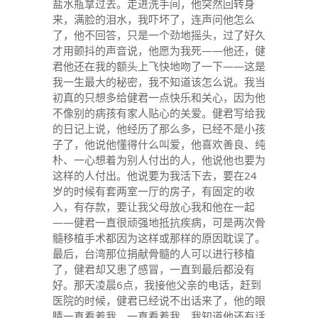
盐水瓶拿过去。走进洗手间，他突然回转身
来，满脸的泪水，我吓坏了，连声问他怎么
了，他不回答，只是一个劲地摇头，过了好久
才用颤抖的声音说，他愿为我死——他还，健
君他还在我的额头上飞快地吻了一下——这是
我一生最大的秘密，我不知道该怎么说。我当
初真的只想多给健君一点快乐和关心，因为他
不像别的病孩有家人贴心的关爱。健君写给我
的日记上说，他经历了那么多，已经不是小孩
子了，他说他懂得什么叫爱，他喜欢善良、纯
朴、一心想着为别人付出的人，他说他也要为
这样的人付出。他说要为我活下去，要在24
岁的时候有套两室一厅的房子，有固定的收
入，有存款，要让我父母放心我和他在一起
——健君一直很顽强地抵抗疾病，可是两次骨
髓移植手术都因为这样或那样的原因耽误了。
最后，台湾那位捐献骨髓的人可以进行移植
了，健君却又患了感冒，一直到最后都没有
好。那天凌晨6点，我接他父亲的电话，赶到
医院的时候，健君已经说不出话来了，他的眼
睛一直看着我，一直看着我，我知道他还有话