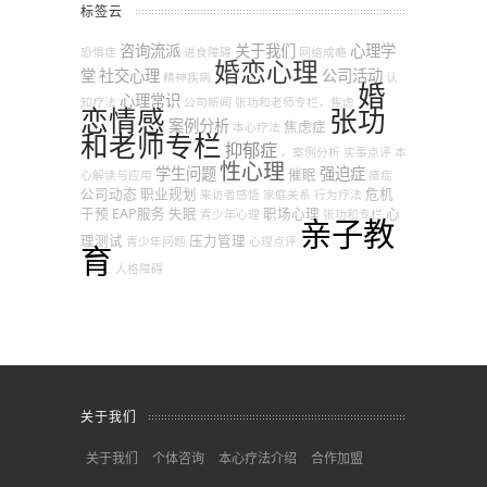
标签云
咨询流派
关于我们
心理学
恐惧症
进食障碍
网络成瘾
婚恋心理
堂
社交心理
公司活动
精神疾病
认
婚
心理常识
知疗法
公司新闻
张功和老师专栏，焦虑
恋情感
张功
案例分析
焦虑症
本心疗法
和老师专栏
抑郁症
，案例分析
实事点评
本
性心理
学生问题
强迫症
催眠
心解读与应用
癔症
公司动态
职业规划
危机
来访者感悟
家庭关系
行为疗法
干预
EAP服务
失眠
职场心理
心
青少年心理
张功和专栏
亲子教
理测试
压力管理
青少年问题
心理点评
育
人格障碍
关于我们
关于我们
个体咨询
本心疗法介绍
合作加盟