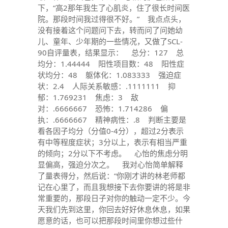
下，“高2那年我生了心肌炎，住了很长时间医
院。那段时间我过得很不好。” 我点点头，
没有接着这个问题问下去，转而问了问她幼
儿、童年、少年期的一些情况，又做了SCL-
90自评量表，结果显示： 总分：127 总
均分：1.44444 阳性项目数：48 阳性症
状均分：48 躯体化：1.083333 强迫症
状：2.4 人际关系敏感：.1111111 抑
郁：1.769231 焦虑：3 敌
对：.6666667 恐怖：1.714286 偏
执：.6666667 精神病性：.8 判断主要是
看各因子均分（分值0-4分），超过2分表示
有中等程度症状；3分以上，表示有相当严重
的倾向；2分以下不考虑。 心怡的焦虑分明
显偏高，强迫分次之。 我对心怡简单解释
了量表得分，然后说：“你刚才讲的林老师都
记在心里了，而且我想接下去你要讲的将是非
常重要的，那段日子对你的触动一定不少。今
天我们先到这里，你回去好好休息休息，如果
愿意的话，也可以把那段时间里你想过些什