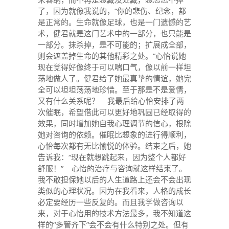
了，因为就像我说的，“你的悲伤、纪念，都
是正常的。生命就像足球，也是一门遗憾的艺
术，健君就是这门艺术中的一部分，也只能是
一部分。抹杀掉，是不可能的；扩展成全部，
则会遮盖掉生命的其他精彩之处。”心怡说她
现在觉得好像终于可以喘口气，像以前一样坦
荡地做人了。健君给了她最真挚的情谊，她完
全可以坦坦荡荡地珍惜。至于那是不是爱情，
又有什么关系呢？ 我最后给心怡安排了两
次催眠，希望借此可以更好地巩固已经取得的
效果，同时增加她自我心理调节的信心，根除
她对咨询的依赖。催眠比想象的进行得顺利，
心怡每次都有无比愉悦的体验。结束之后，她
告诉我：“现在就想跳起来，因为整个人都好
舒服！” 心怡的治疗与咨询就这样结束了。
我不敢担保她以后的人生道路上还会不会出现
类似的心理状况。因为在我看来，人格的成长
必定要经历一些反复的。而且我学做咨询以
来，对于心怡用的技术方法最多，我不知道这
样的“多管齐下”会不会有什么特别之处。但有