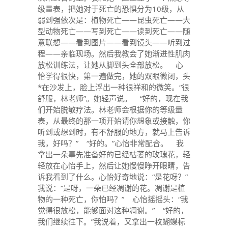
级量表，把她对于死亡的恐惧分为10级，从
弱到强依次是：植物死亡——昆虫死亡——大
型动物死亡——写到死亡——读到死亡——随
意联想——看到图片——看到镜头——听到过
程——亲临现场。然后我教会了她渐进性肌肉
放松训练法，让她从脚到头全部放松。 心
怡学得很快，第一遍做完，她的双眼微闭，头
*在沙发上，脸上浮出一种很祥和的微笑。“很
舒服，林老师”。她轻声说。 “好的，现在我
们开始脱敏疗法。林老师会根据你的等级量
表，从最终的那一项开始请你想象或接触，你
听到或想到时，有不舒服的地方，就马上告诉
我，好吗？” “好的。”心怡非常配合。 我
拿出一朵事先准备好的已经枯萎的玫瑰花，轻
轻放在心怡手上，然后让她慢慢睁开眼睛，告
诉我看到了什么。心怡好奇地说：“是花呀？”
我说：“是呀，一朵已经凋谢的花。凋谢是植
物的一种死亡，你怕吗？” 心怡摇摇头：“我
觉得很放松，能够面对这种凋谢。” “好的，
我们继续往下。”我说着，又拿出一枚蝴蝶标