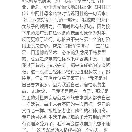
3次的系统脱敏，加上心怡在家里的配合作
业，最后，心怡开始愉快地跟我说起《阿甘正
传》中阿甘母亲临终时告诉阿甘的一句话来：
“死亡本来就是生命的一部分。”我惊叹于这个
女孩子的领悟力，但同时也有些担心，因为接
下来的治疗没有这么多的表面现象作为对手，
反而更难于进行。心怡会不会在第二个治疗阶
段里丧失信心，或是“谎报军情”呢？ 生命也
是一门遗憾的艺术 心怡的焦虑属于特质型
的，也就是说她的性格本来就容易焦虑，对自
我过于苛求、追求完美，都会造成她的过度紧
张。这一点我已经跟心怡讨论过很多次了，她
接受，但对于治疗似乎于事无补。“我还是对
自己要求很多，因为我爱自己，害怕浪费生
命。”心怡说，“但我还是明白一点了，那就是
真正的对世界宽容就是不能要求别人都像自己
一样活着，每个人有不同的生命目标。健君的
父母也一样。报社记者也有他们的种种用意。
我开始对各种生活里会出现的千差万别的情况
有心理承受力了，我不再会像以前那么想不通
了。” 这当然是她人格成熟的一个标志，也