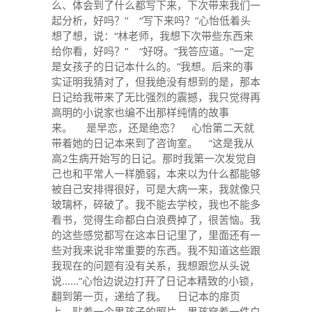
么、体会到了什么都写下来，下次带来我们一
起分析，好吗？” “写下来吗？”心怡低着头
想了想，说：“林老师，我想下次带些东西来
给你看，好吗？” “好呀。”我答应道。“一定
是女孩子的日记本什么的。”我想。后来的事
实证明我猜对了，但我绝没有想到的是，那本
日记给我带来了无比强烈的震撼，我只觉得再
高明的小说家也编不出那样纯情的故事
来。 是早恋，还是绝恋？ 心怡第二天就
带着她的日记本来到了咨询室。 “这是我从
高2生病开始写的日记。那时我第一次发觉自
己也和平常人一样脆弱，本来以为什么都能够
被自己安排得很好，可是大病一来，我就像只
玻璃杯，碎破了。我不能去学校，我也不能多
看书，觉得生命都白白浪费掉了，很苦恼。我
的这些感觉都写在这本日记里了，里面还有一
些对我来说非常重要的东西。我不知道这些跟
我现在的问题有没有关系，我想跟您从头说
说……”心怡边说边打开了日记本精致的小锁，
翻到第一页，递给了我。 日记本的扉页
上，贴着一个男孩子的照片。男孩穿着一件白