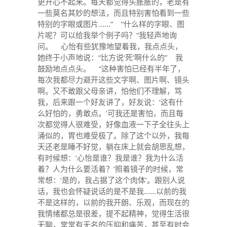
更开心不起来。每天都觉得头胀胀的，老是有
一些莫名其妙的想法，而且特别害怕看到一些
特别的字眼或图片……” “什么样的字眼、图
片呢？可以给我举个例子吗？”我轻声地询
问。 心怡有些犹豫地望着我，我点点头，
她终于小声地说：“比方说‘死’啊什么的” 我
鼓励地点点头。 “这种害怕已经有半年了，
每次我都尽力避开这些文字啊、图片啊、镜头
啊。又不敢跟父母亲讲，怕他们不理解，骂
我，后来跟一个好友讲了，好友说：‘这有什
么好怕的，勇敢点。’可我还是害怕，而且每
次都觉得人很难受，好像血液一下子全往头上
涌似的，胃也难受极了。除了这个以外，我每
天还老是睡不好觉，躺在床上就会胡思乱想，
有时候想：‘心怡是谁？我是谁？我为什么活
着？人为什么要活着？’照着镜子的时候，常
常想：‘是的，我占据了这个肉体’。跟别人说
话，我也会怀疑说话的是不是我……以前的我
不是这样的，以前的我开朗、乐观，而现在的
我情绪都总是很差，提不起精神，觉得生活很
无聊，常常有无名的压抑和痛苦，甚至有时会