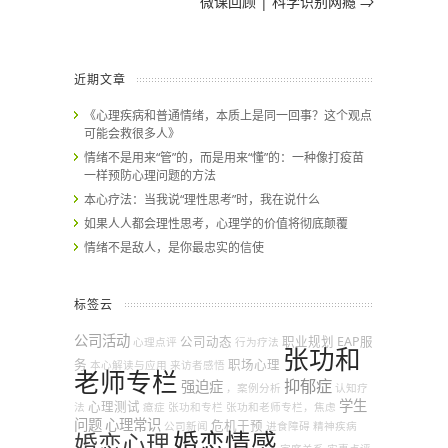
微课回顾 | 科学识别网瘾
⇒
近期文章
《心理疾病和普通情绪，本质上是同一回事？这个观点
可能会救很多人》
情绪不是用来“管”的，而是用来“懂”的：一种像打疫苗
一样预防心理问题的方法
本心疗法：当我说“理性思考”时，我在说什么
如果人人都会理性思考，心理学的价值将彻底颠覆
情绪不是敌人，是你最忠实的信使
标签云
公司活动
公司动态
职业规划
EAP服
心理点评
行为疗法
张功和
务
职场心理
本心解读与应用
来访者感悟
老师专栏
抑郁症
强迫症
，案例分析
认知疗
学生
心理测试
法
癔症
张功和专栏
张功和老师专栏，焦虑
问题
心理常识
危机干预
公司新闻
进食障碍
精神疾病
婚恋情感
婚恋心理