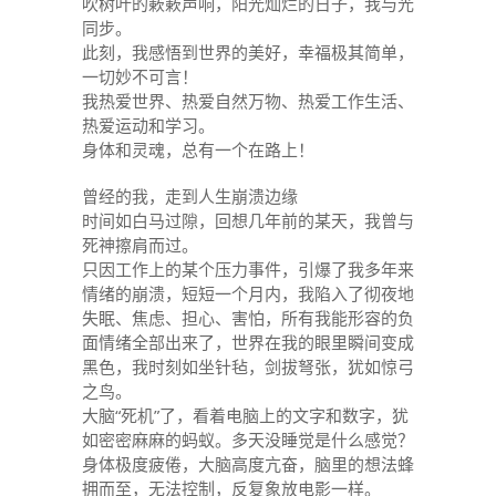
吹树叶的簌簌声响，阳光灿烂的日子，我与光
同步。
此刻，我感悟到世界的美好，幸福极其简单，
一切妙不可言！
我热爱世界、热爱自然万物、热爱工作生活、
热爱运动和学习。
身体和灵魂，总有一个在路上！
曾经的我，走到人生崩溃边缘
时间如白马过隙，回想几年前的某天，我曾与
死神擦肩而过。
只因工作上的某个压力事件，引爆了我多年来
情绪的崩溃，短短一个月内，我陷入了彻夜地
失眠、焦虑、担心、害怕，所有我能形容的负
面情绪全部出来了，世界在我的眼里瞬间变成
黑色，我时刻如坐针毡，剑拔弩张，犹如惊弓
之鸟。
大脑“死机”了，看着电脑上的文字和数字，犹
如密密麻麻的蚂蚁。多天没睡觉是什么感觉？
身体极度疲倦，大脑高度亢奋，脑里的想法蜂
拥而至，无法控制，反复象放电影一样。