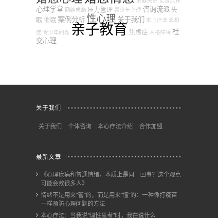
家庭关系
实事点评
心理学堂
咨询流派
压力管理
失
网络成瘾
青少年心理
性心理
案例分析
关于我们
眠
催眠
本心疗法
恐惧
亲子教育
社
焦虑症
症
青少年问题
人格障碍
交心理
关于我们
关于我们
个体咨询
本心疗法介绍
合作加盟
最新文章
《心理疾病和普通情绪，本质上是同一回事？这个观点
可能会救很多人》
情绪不是用来“管”的，而是用来“懂”的：一种像打疫苗
一样预防心理问题的方法
本心疗法：当我说“理性思考”时，我在说什么