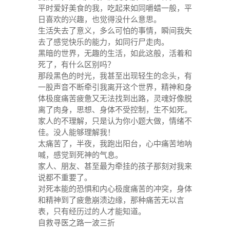
平时爱好美食的我，吃起来如同嚼蜡一般，平
日喜欢的兴趣，也觉得没什么意思。
生活失去了意义，多么可怕的事情，瞬间我失
去了感觉快乐的能力，如同行尸走肉。
黑暗的世界，无趣的生活，如此这般，活着和
死了，有什么区别吗？
那段黑色的时光，我甚至出现轻生的念头，有
一股声音不断牵引我离开这个世界，精神和身
体极度痛苦疲惫又无法找到出路，灵魂好像脱
离了肉身，思想、身体不受控制，生不如死。
家人的不理解，只是认为你小题大做，情绪不
佳。没人能够理解我！
太痛苦了，半夜，我跑出阳台，心中痛苦地呐
喊，感觉到死神的气息。
家人、朋友、甚至最为牵挂的孩子那刻对我来
说都不重要了。
对死本能的恐惧和内心极度痛苦的冲突，身体
和精神到了疲惫崩溃边缘，那种痛苦无以言
表，只有经历过的人才能知道。
自救寻医之路一波三折