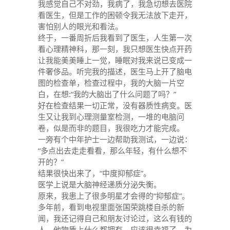
我感觉自己不对劲，我病了，我急切想去医院
看医生，但是工作的困顿令我无法放下走开，
害怕别人的眼光和看法。
终于，一番周折后我看到了医生，人生第一次
看心理精神科，那一刻，我只想医生快点开药
让我能美美睡上一觉，睡眠对我来说已变成一
件奢侈品。听完我的描述，医生马上开了脑电
图的检查单，检查过程中，我的大脑一片空
白，在想:“我的大脑出了什么问题了吗？”
好在检查结果一切正常，没有器质性病变。医
生又让我到心理测量室检测，一堆的电脑问
卷，似是而非的题目，我很吃力才能完成。
一旁有个中年护士一边帮助我测试，一边说：
“多点出去走走看看，那么年轻，有什么想不
开的？”
结果很快出来了，“中度抑郁症”。
医学上说是大脑神经递质分泌失衡。
原来，我患上了很多明星才会得的“抑郁症”。
多年前，看到电视里面张国荣跳楼自杀的新
闻，我还记得自己和朋友讨论过，这么有钱的
人，他物质上什么都拥有，应该很幸福了，为