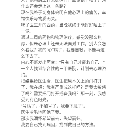
什么还会走上这一条路？
现在我终于切身体会明白他心理上的痛苦，幸
福快乐与物质无关。
吃了医生开的西药，当晚我终于能好好睡上了
一觉。
通过二周的药物和物理治疗，感觉没那么焦
虑，但是心理上还是无法面对工作，别人会怎
么看我？我的“心”病了，我要自救，不能再这
么下去了。
内心不断发出声音：“只有自己才能救自己！”
一个人找到综合性的三甲医院，计划去心理咨
询。
把结果给医生看，医生把原本关上的门打开
了，我在想：我有严重成这样吗？是我太敏感
了吗？需要把门打开戒备我吗？那一刻，我感
受到有色眼光。
“号满了，不加号了，我要下班了”。
医生冷酷地回绝了我。
那次我满怀希望前去，失望而归。
我要自己找到病因，找到救自己的方法。