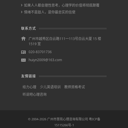
如果人人都会理性思考，心理学的价值将彻底颠覆
情绪不是敌人，是你最忠实的信使
联系方式
广州市越秀区白云路111一113号白云大厦 15 楼
1519 室
020-83701736
huiyn2009@163.com
友情链接
给力心理
少儿英语培训
教师资格考试
听说吧心理咨询
© 2004-2026
广州市慧苑心理咨询有限公司
粤ICP备
15115266号-1