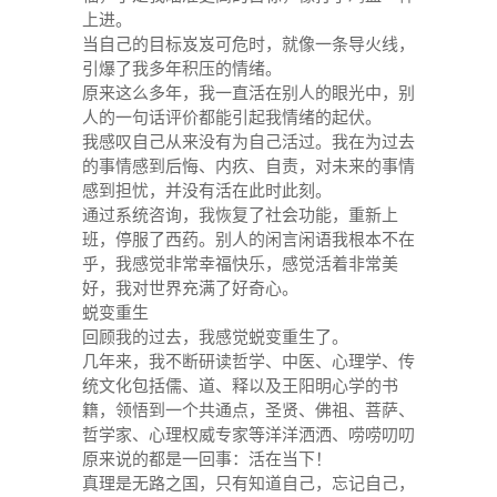
上进。
当自己的目标岌岌可危时，就像一条导火线，
引爆了我多年积压的情绪。
原来这么多年，我一直活在别人的眼光中，别
人的一句话评价都能引起我情绪的起伏。
我感叹自己从来没有为自己活过。我在为过去
的事情感到后悔、内疚、自责，对未来的事情
感到担忧，并没有活在此时此刻。
通过系统咨询，我恢复了社会功能，重新上
班，停服了西药。别人的闲言闲语我根本不在
乎，我感觉非常幸福快乐，感觉活着非常美
好，我对世界充满了好奇心。
蜕变重生
回顾我的过去，我感觉蜕变重生了。
几年来，我不断研读哲学、中医、心理学、传
统文化包括儒、道、释以及王阳明心学的书
籍，领悟到一个共通点，圣贤、佛祖、菩萨、
哲学家、心理权威专家等洋洋洒洒、唠唠叨叨
原来说的都是一回事：活在当下！
真理是无路之国，只有知道自己，忘记自己，