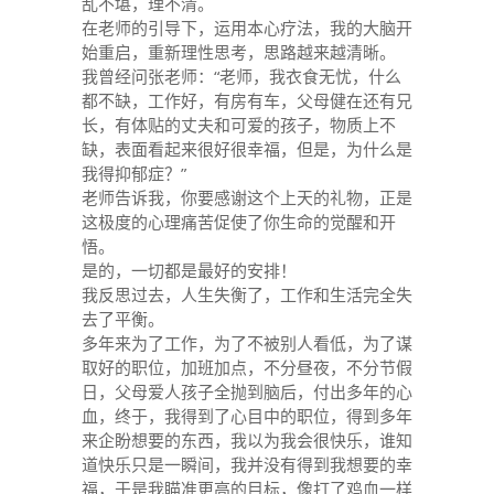
乱不堪，理不清。
在老师的引导下，运用本心疗法，我的大脑开
始重启，重新理性思考，思路越来越清晰。
我曾经问张老师：“老师，我衣食无忧，什么
都不缺，工作好，有房有车，父母健在还有兄
长，有体贴的丈夫和可爱的孩子，物质上不
缺，表面看起来很好很幸福，但是，为什么是
我得抑郁症？”
老师告诉我，你要感谢这个上天的礼物，正是
这极度的心理痛苦促使了你生命的觉醒和开
悟。
是的，一切都是最好的安排！
我反思过去，人生失衡了，工作和生活完全失
去了平衡。
多年来为了工作，为了不被别人看低，为了谋
取好的职位，加班加点，不分昼夜，不分节假
日，父母爱人孩子全抛到脑后，付出多年的心
血，终于，我得到了心目中的职位，得到多年
来企盼想要的东西，我以为我会很快乐，谁知
道快乐只是一瞬间，我并没有得到我想要的幸
福，于是我瞄准更高的目标，像打了鸡血一样