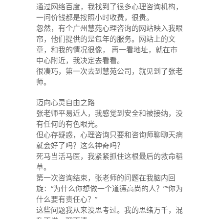
通过网络百度，我找到了很多心理咨询机构，
一问价钱都是按照小时收费，很贵。
忽然，有个广州慧苑心理咨询的网站映入我眼
帘，他们提供的是包年的服务。网站上的文
章，和我的情况很像， 再一看地址，就在市
中心附近，我决定去看看。
很凑巧，第一次去到慧苑公司，就见到了张老
师。
迈向心灵自由之路
张老师平易近人，我感觉到安全和被接纳，没
有任何的有色眼光。
但心存疑惑，心理咨询只要和咨询师聊聊天病
就会好了吗？这么神奇吗？
死马当活马医，我紧紧抓住这根最后的救命稻
草。
第一次咨询结束，张老师的问题在我脑内回
旋：“为什么你想做一个道德高尚的人？”“你为
什么要有责任心？”
这些问题我从来没思考过。我的思绪万千，混