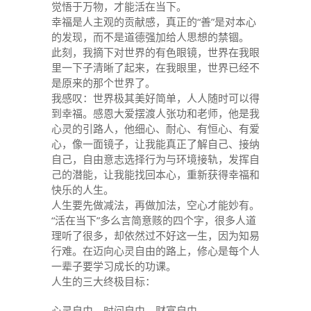
觉悟于万物，才能活在当下。
幸福是人主观的贡献感，真正的“善”是对本心
的发现，而不是道德强加给人思想的禁锢。
此刻，我摘下对世界的有色眼镜，世界在我眼
里一下子清晰了起来，在我眼里，世界已经不
是原来的那个世界了。
我感叹：世界极其美好简单，人人随时可以得
到幸福。感恩大爱摆渡人张功和老师，他是我
心灵的引路人，他细心、耐心、有恒心、有爱
心，像一面镜子，让我能真正了解自己、接纳
自己，自由意志选择行为与环境接轨，发挥自
己的潜能，让我能找回本心，重新获得幸福和
快乐的人生。
人生要先做减法，再做加法，空心才能妙有。
“活在当下”多么言简意赅的四个字，很多人道
理听了很多，却依然过不好这一生，因为知易
行难。在迈向心灵自由的路上，修心是每个人
一辈子要学习成长的功课。
人生的三大终极目标：
心灵自由、时间自由、财富自由。