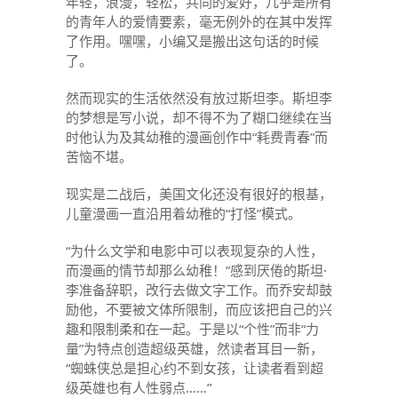
年轻，浪漫，轻松，共同的爱好，几乎是所有
的青年人的爱情要素，毫无例外的在其中发挥
了作用。嘿嘿，小编又是搬出这句话的时候
了。
然而现实的生活依然没有放过斯坦李。斯坦李
的梦想是写小说，却不得不为了糊口继续在当
时他认为及其幼稚的漫画创作中“耗费青春”而
苦恼不堪。
现实是二战后，美国文化还没有很好的根基，
儿童漫画一直沿用着幼稚的“打怪”模式。
“为什么文学和电影中可以表现复杂的人性，
而漫画的情节却那么幼稚！”感到厌倦的斯坦·
李准备辞职，改行去做文字工作。而乔安却鼓
励他，不要被文体所限制，而应该把自己的兴
趣和限制柔和在一起。于是以“个性”而非“力
量”为特点创造超级英雄，然读者耳目一新，
“蜘蛛侠总是担心约不到女孩，让读者看到超
级英雄也有人性弱点……”