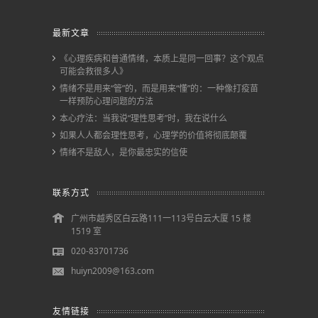
最新文章
《心理疾病和普通情绪，本质上是同一回事？这个观点
可能会救很多人》
情绪不是用来“管”的，而是用来“懂”的：一种像打疫苗
一样预防心理问题的方法
本心疗法：当我说“理性思考”时，我在说什么
如果人人都会理性思考，心理学的价值将彻底颠覆
情绪不是敌人，是你最忠实的信使
联系方式
广州市越秀区白云路111一113号白云大厦 15 楼
1519 室
020-83701736
huiyn2009@163.com
友情链接