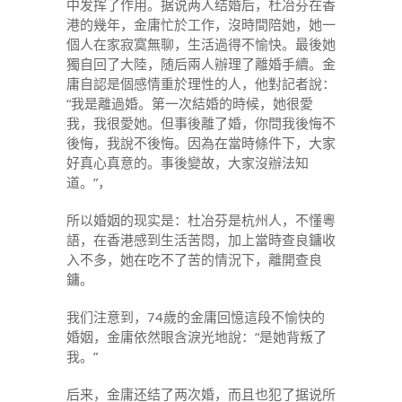
中发挥了作用。据说两人结婚后，杜冶芬在香
港的幾年，金庸忙於工作，沒時間陪她，她一
個人在家寂寞無聊，生活過得不愉快。最後她
獨自回了大陸，随后兩人辦理了離婚手續。金
庸自認是個感情重於理性的人，他對記者說：
“我是離過婚。第一次結婚的時候，她很愛
我，我很愛她。但事後離了婚，你問我後悔不
後悔，我說不後悔。因為在當時條件下，大家
好真心真意的。事後變故，大家沒辦法知
道。”，
所以婚姻的现实是：杜冶芬是杭州人，不懂粵
語，在香港感到生活苦悶，加上當時查良鏞收
入不多，她在吃不了苦的情況下，離開查良
鏞。
我们注意到，74歲的金庸回憶這段不愉快的
婚姻，金庸依然眼含淚光地說：“是她背叛了
我。”
后来，金庸还结了两次婚，而且也犯了据说所