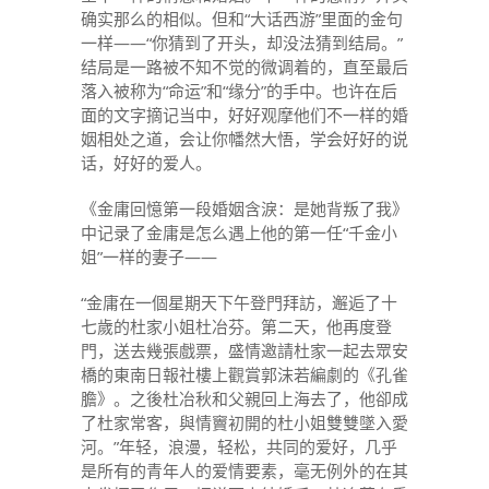
确实那么的相似。但和“大话西游”里面的金句
一样——“你猜到了开头，却没法猜到结局。”
结局是一路被不知不觉的微调着的，直至最后
落入被称为“命运”和“缘分”的手中。也许在后
面的文字摘记当中，好好观摩他们不一样的婚
姻相处之道，会让你幡然大悟，学会好好的说
话，好好的爱人。
《金庸回憶第一段婚姻含淚：是她背叛了我》
中记录了金庸是怎么遇上他的第一任“千金小
姐”一样的妻子——
“金庸在一個星期天下午登門拜訪，邂逅了十
七歲的杜家小姐杜冶芬。第二天，他再度登
門，送去幾張戲票，盛情邀請杜家一起去眾安
橋的東南日報社樓上觀賞郭沫若編劇的《孔雀
膽》。之後杜冶秋和父親回上海去了，他卻成
了杜家常客，與情竇初開的杜小姐雙雙墜入愛
河。”年轻，浪漫，轻松，共同的爱好，几乎
是所有的青年人的爱情要素，毫无例外的在其