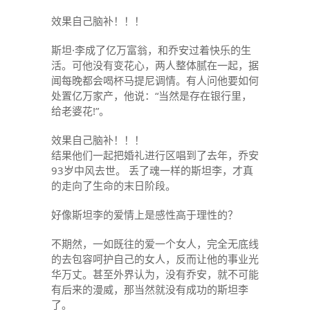
效果自己脑补！！！
斯坦·李成了亿万富翁，和乔安过着快乐的生
活。可他没有变花心，两人整体腻在一起，据
闻每晚都会喝杯马提尼调情。有人问他要如何
处置亿万家产，他说：“当然是存在银行里，
给老婆花!”。
效果自己脑补！！！
结果他们一起把婚礼进行区唱到了去年，乔安
93岁中风去世。 丢了魂一样的斯坦李，才真
的走向了生命的末日阶段。
好像斯坦李的爱情上是感性高于理性的？
不期然，一如既往的爱一个女人，完全无底线
的去包容呵护自己的女人，反而让他的事业光
华万丈。甚至外界认为，没有乔安，就不可能
有后来的漫威，那当然就没有成功的斯坦李
了。