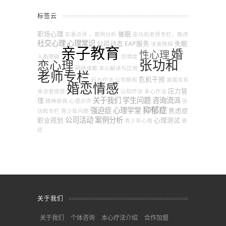
标签云
职场心理
催眠
实事点评
，案例分析
张功和老师专栏，焦虑
社交心理
心理常识
公司动态
EAP服务
失眠
进食障碍
亲子教育
婚
性心理
人格障碍
恐惧症
张功和
恋心理
网络成瘾
本心解读与应用
老师专栏
危机干预
行为疗法
公司新闻
家庭关系
婚恋情感
压力管
来访者感悟
认知疗法
本心疗法
关于我们
学生问题
咨询流派
理
精神疾病
心理点评
张
抑郁症
强迫症
心理学堂
焦虑症
功和专栏
青少年问题
公司活动
案例分析
职业规划
心理测试
青少年心理
癔
症
关于我们
关于我们
个体咨询
本心疗法介绍
合作加盟