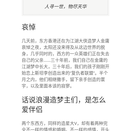
人寻一世，物尽天华
哀悼
几天前，东方香港还在为江湖大侠造梦人金庸
哀悼之夜，太阳还没来得及从这边世界的脱
身，几乎同时的，西方的一众英雄们正在失去
自己的父亲……三十年前，我们自己在金庸的
江湖梦中长大，三十年后，我们的孩子刚刚开
始恋上斯坦李创造出来的“复仇者联盟”。半个
月之内，他们相继撒手，留下亲手创造的寰
宇，以及里面本该的寂寥。
话说浪漫造梦主们，是怎么
爱伴侣
两个东西方，同样的造星大V，却有着两种完
全不一样的情感和婚姻。不一样的感情，开头