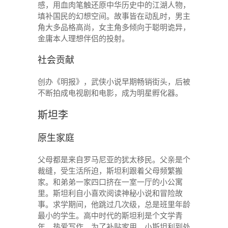
感，用血肉笔触还原中华历史中的江湖人物，
填补国民的幻想空间。故事皆在动乱时，男主
角大多品格高尚，女主角多倾向于聪明诡异，
金庸本人理想伴侣的投射。
社会贡献
创办《明报》，武侠小说早期畅销街头，后被
不断拍成电视剧和电影，成为明星孵化器。
斯坦李
原生家庭
父母都是来自罗马尼亚的犹太移民。父亲是个
裁缝，受生活所迫，斯坦利跟着父母频繁搬
家。和弟弟一家四口挤在一室一厅的小公寓
里。斯坦利自小喜欢阅读神秘小说和冒险故
事。求学期间，他跳过几次级，总是班里年龄
最小的学生。高中时代的斯坦利是个文学青
年，热爱写作。为了补贴家用，小斯坦利到处