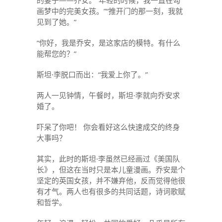
的妻子——乔安。“年轻的时候，我一直在勾
画梦中的完美女孩。”“推开门的那一刻，我就
见到了她。”
“你好，我是乔安，是这家店的模特。有什么
能帮您的？”
斯坦·李脱口而出：“我爱上你了。”
两人一见钟情，午餐时，斯坦·李就向乔安求
婚了。
吓呆了你吧！ 你会看好这么快速成交的终身
大事吗？
其实，此时的斯坦·李虽然已经画过《美国队
长》，但这在当时只是本儿童漫画。乔安是个
坚定的英国女孩，并不嫌弃他，反而觉得他很
有才气。两人也有很多的共同话题，诗词歌赋
和哲学。