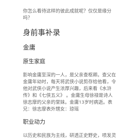
你怎么看待这样的彼此成就呢？仅仅是缘分
吗？
身前事补录
金庸
原生家庭
影响金庸至深的一人，是父亲查枢卿。查父在
金庸年幼时，每天将武侠小说剪存给他看，令
他对武侠小说产生浓厚兴趣，后来看《水浒
传》和《七侠五义》 。金庸生母徐禄是诗人
徐志摩的父亲的堂妹。金庸13岁时病逝。表
兄：徐志摩表外甥女：琼瑶
职业动力
以历史和民族为主线，研透正史野史，喷发灵