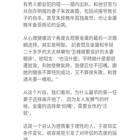
有男人都会犯的错——婚内出轨，和他甘苦与
共创办明报的妻子朱玫离婚，包括间接导致长
子的自杀，甚至朱玫晚年孤独离世，也让金庸
晚年备受舆论的诟病。
从心理健康这个角度去观察金庸的最后一次婚
姻选择，其实是明智。 記者問及金庸和年轻
二十多岁的太太林樂怡“怎樣維繫良好的夫妻
關係”，他坦言：“也沒什麼。平時她什麼都很
遷就我，到她發脾氣時，我便忍住不回嘴。跟
她的關係不算特別成功，又不算很失敗，和普
通夫妻一樣啦。”
从这个片段，我们看到，为什么最早的第一任
妻子选择离开他了， 因为女人发脾气的时
候，金庸的选择是“回嘴”，需要女性的“迁
就”。
这是一个自认为感情重于理性的人，于是现实
条件变化，很容易就引发了对伴侣的态度的摇
摆。