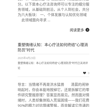
分。以下是本心疗法咨询师可以专注的细分服
务领域，从基础到前沿，从个人到社会，共分
为六大板块： 一、个体发展与认知优化领域
此领域面向寻求 …
阅读更多
重塑情绪认知：本心疗法如何终结“心理消
防员”时代
2025年4月23日
重塑情绪认知：本心疗法如何终结“心理消防员”时代
已关闭评
论
0
导言：当情绪不再是洪水猛兽 清晨的闹钟
响起时，你会本能地按掉它，还是拆解它的零
件研究警报原理？答案显而易见。然而面对情
绪时，人类却集体陷入荒诞困境——我们花费
90%的精力对抗情绪警报，而非解读它传递的