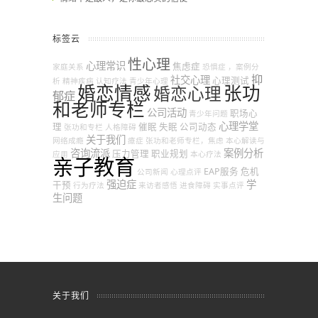
标签云
性心理
心理常识
焦虑症
家庭关系
恐惧症
，案例分
抑
社交心理
心理测试
析
精神疾病
认知疗法
青少年心理
婚恋情感
张功
婚恋心理
郁症
和老师专栏
公司活动
职场心
青少年问题
心理学堂
理
催眠
失眠
公司动态
张功和专栏
人格障碍
关于我们
网络成瘾
癔症
张功和老师专栏，焦虑
本心解读与
咨询流派
案例分析
压力管理
职业规划
应用
本心疗法
亲子教育
EAP服务
危机
公司新闻
心理点评
强迫症
学
干预
行为疗法
来访者感悟
进食障碍
实事点评
生问题
关于我们