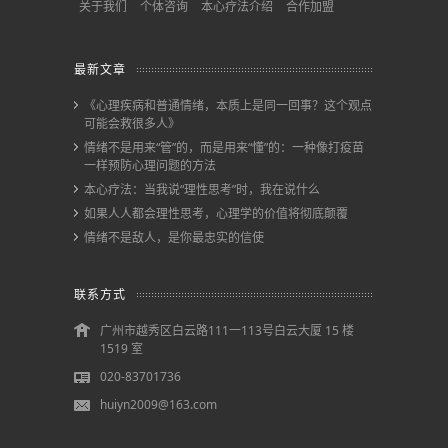
关于我们
个体咨询
本心疗法介绍
合作加盟
最新文章
《心理疾病和普通情绪，本质上是同一回事？这个观点
可能会救很多人》
情绪不是用来“管”的，而是用来“懂”的：一种像打疫苗
一样预防心理问题的方法
本心疗法：当我说“理性思考”时，我在说什么
如果人人都会理性思考，心理学的价值将彻底颠覆
情绪不是敌人，是你最忠实的信使
联系方式
广州市越秀区白云路111一113号白云大厦 15 楼
1519 室
020-83701736
huiyn2009@163.com