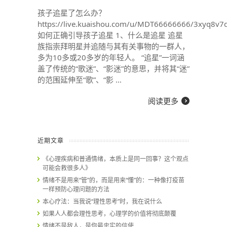
孩子追星了怎么办？
https://live.kuaishou.com/u/MDT66666666/3xyq8v7
如何正确引导孩子追星 1、什么是追星 追星
族指崇拜明星并追随与其有关事物的一群人，
多为10多或20多岁的年轻人。 “追星”一词涵
盖了传统的“歌迷”、“影迷”的意思，并将其“迷”
的范围延伸至“歌”、“影 …
阅读更多
近期文章
《心理疾病和普通情绪，本质上是同一回事？这个观点
可能会救很多人》
情绪不是用来“管”的，而是用来“懂”的：一种像打疫苗
一样预防心理问题的方法
本心疗法：当我说“理性思考”时，我在说什么
如果人人都会理性思考，心理学的价值将彻底颠覆
情绪不是敌人，是你最忠实的信使