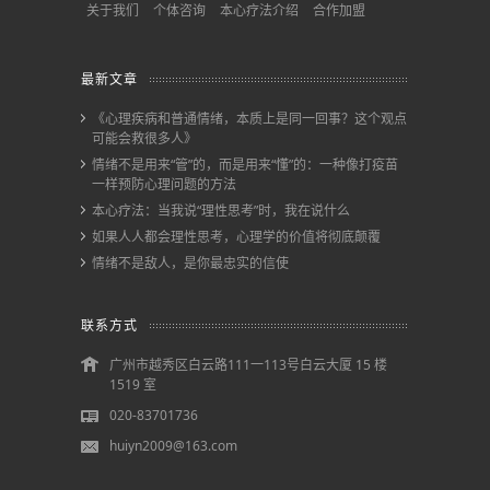
关于我们
个体咨询
本心疗法介绍
合作加盟
最新文章
《心理疾病和普通情绪，本质上是同一回事？这个观点
可能会救很多人》
情绪不是用来“管”的，而是用来“懂”的：一种像打疫苗
一样预防心理问题的方法
本心疗法：当我说“理性思考”时，我在说什么
如果人人都会理性思考，心理学的价值将彻底颠覆
情绪不是敌人，是你最忠实的信使
联系方式
广州市越秀区白云路111一113号白云大厦 15 楼
1519 室
020-83701736
huiyn2009@163.com