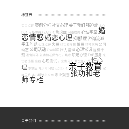
标签云
案例分析
社交心理
关于我们
强迫症
实事点评
本心
婚
心理学堂
焦虑症
疗法
人格障碍
行为疗法
网络成瘾
恋情感
婚恋心理
抑郁症
咨询流派
学生问题
失眠
催眠
公司
心理点评
张功和专栏
精神疾病
公司活动
心理常识
动态
压力管理
危机干
公司新闻
预
职场心理
EAP服务
进食障碍
张功和老师专栏，焦虑
来
性心
心理测试
访者感悟
癔症
，案例分析
青少年心理
亲子教育
理
恐惧症
青少年问题
认知疗法
家
张功和老
职业规划
庭关系
本心解读与应用
师专栏
关于我们