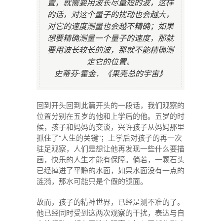
置，就需要用波长尽量短的波，这样
的话，对这个量子的扰动也会越大，
对它的速度测量也会越不精确；如果
想要精确测量一个量子的速度，那就
要用波长较长的波，那就不能精确测
定它的位置。
史蒂芬·霍金．《果壳总的宇宙》
回到开头回到此篇开头的一段话，我们观察的
位置分别在五岁的他和上学后的他。五岁的时
候，孩子和妈妈的交谈，兴许孩子从妈妈那里
抓住了“人生的关键”；上学后对孩子的再一次
驻足观察，人们是想让他再发现一些什么要描
画，快乐的人生才能有保障。倘若，一颗石头
已经掉进了平静的水面，如果水面没有一点的
涟漪，那水可能只是个假的镜面。
故而，孩子的精神世界，已经是测不准的了。
他已经同时受到这两次观察的干扰，表达与自