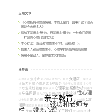
近期文章
《心理疾病和普通情绪，本质上是同一回事？这个观点
可能会救很多人》
情绪不是用来“管”的，而是用来“懂”的：一种像打疫苗
一样预防心理问题的方法
本心疗法：当我说“理性思考”时，我在说什么
如果人人都会理性思考，心理学的价值将彻底颠覆
情绪不是敌人，是你最忠实的信使
标签云
强迫症
焦虑症
心理点评
张功和老师专栏，焦虑
，案例分
压力管理
心理测试
EAP服务
析
青少年心理
癔症
本心疗
心理学堂
案例分析
职业规划
催眠
法
实事点评
网络成
性心理
学生问题
咨询流派
公司动态
瘾
行为疗法
亲子教育
公司
职场心理
进食障碍
公司新闻
张功和老师专
活动
家庭关系
精神疾病
栏
婚恋心理
关于我们
社
失眠
张功和专栏