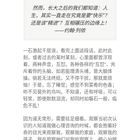
然而，长大之后的我们都知道：人
生，其实一直走在究竟是要“快乐”？
还是该“精进”？互相碾压的边缘上！
——约翰·列侬
一石激起千层浪，看完上面这段话，此时此
刻，或者过去的某时某刻，心里面都曾浮现
着，两种声音，互怼。各种各样的“互怼”，充
斥着你的头脑，如若能理清头绪，是大脑体
操。倘若无法终结，又不停干扰，那就是烦
恼！于是，忘了睡觉；感觉不到菜肴的色香；
听不见窗外的鸟叫。不知道，还有呼吸，可以
轻笑，即使默默泪流，却同时如磐石一般，临
危不乱！
因为道无常形，需要驻足细看。观察当初次认
识的人知道我做心理咨询的时候，都会抱着好
奇的目光来观察我，观察我的家庭，观察我的
孩子。我在观察他们对我的观察上，细心分辨