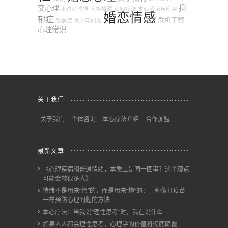
抑
交心理
来访者感悟
人格障碍
认知疗法
本心解读与应用
婚恋情感
郁症
危机干预
恐惧症
青少年问题
心理常识
关于我们
关于我们
个体咨询
本心疗法介绍
合作加盟
最新文章
《心理疾病和普通情绪，本质上是同一回事？这个观点
可能会救很多人》
情绪不是用来“管”的，而是用来“懂”的：一种像打疫苗
一样预防心理问题的方法
本心疗法：当我说“理性思考”时，我在说什么
如果人人都会理性思考，心理学的价值将彻底颠覆